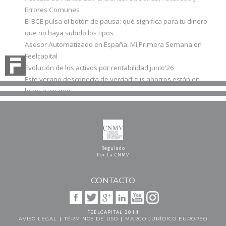
Errores Comunes
El BCE pulsa el botón de pausa: qué significa para tu dinero
que no haya subido los tipos
Asesor Automatizado en España: Mi Primera Semana en
Feelcapital
Evolución de los activos por rentabilidad junio’26
Este verano desconecta de verdad: tus ahorros están en
buenas manos
Regulado
Por La CNMV
CONTACTO
FEELCAPITAL 2014
|
|
AVISO LEGAL
TÉRMINOS DE USO
MARCO JURÍDICO EUROPEO