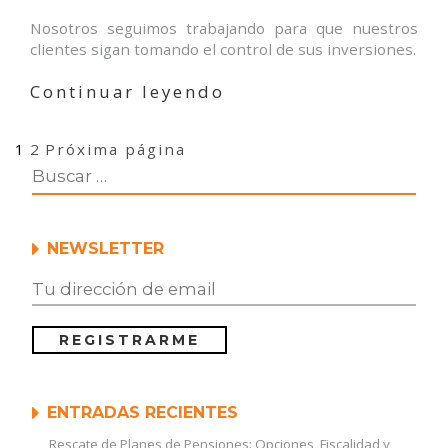
Nosotros seguimos trabajando para que nuestros
clientes sigan tomando el control de sus inversiones.
«Feelices
Continuar leyendo
Reyes»
Navegación
Página
Página
1
2
Próxima página
de
entradas
NEWSLETTER
ENTRADAS RECIENTES
Rescate de Planes de Pensiones: Opciones, Fiscalidad y