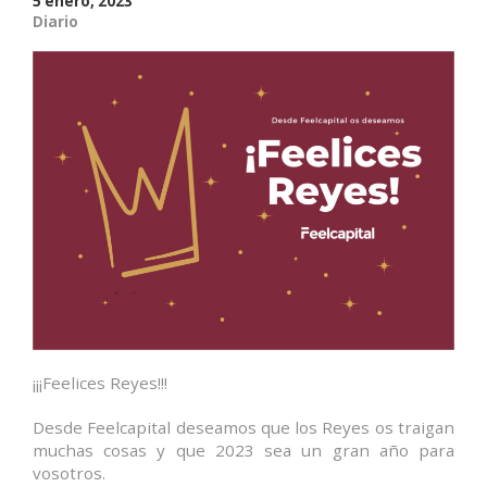
5 enero, 2023
Diario
¡¡¡Feelices Reyes!!!
Desde Feelcapital deseamos que los Reyes os traigan
muchas cosas y que 2023 sea un gran año para
vosotros.