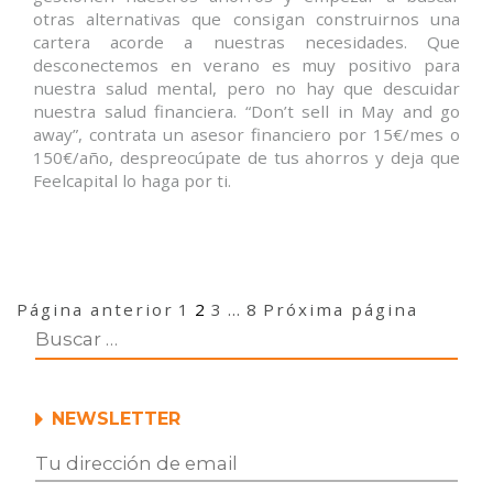
otras alternativas que consigan construirnos una
cartera acorde a nuestras necesidades. Que
desconectemos en verano es muy positivo para
nuestra salud mental, pero no hay que descuidar
nuestra salud financiera. “Don’t sell in May and go
away”, contrata un asesor financiero por 15€/mes o
150€/año, despreocúpate de tus ahorros y deja que
Feelcapital lo haga por ti.
Navegación
Página
Página
Página
Página
Página anterior
1
2
3
…
8
Próxima página
de
entradas
NEWSLETTER