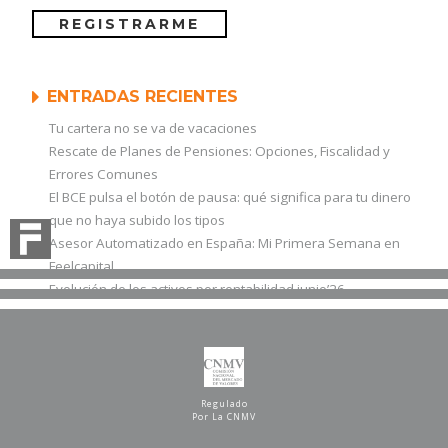
ENTRADAS RECIENTES
Tu cartera no se va de vacaciones
Rescate de Planes de Pensiones: Opciones, Fiscalidad y
Errores Comunes
El BCE pulsa el botón de pausa: qué significa para tu dinero
que no haya subido los tipos
Asesor Automatizado en España: Mi Primera Semana en
Feelcapital
Evolución de los activos por rentabilidad junio’26
Regulado
Por La CNMV