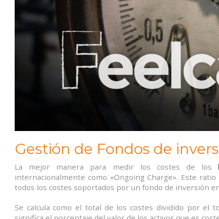
Gestión de Fondos de invers
La mejor manera para medir los costes de los
internacionalmente como «Ongoing Charge». Este ratio 
todos los costes soportados por un fondo de inversión en 
Se calcula como el total de los costes dividido por el 
significa el porcentaje del valor de los activos que es cos