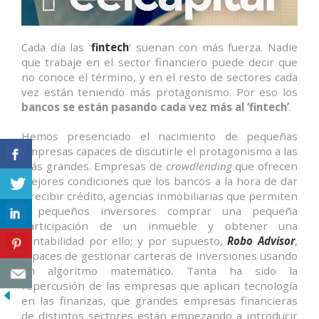
i
e
r
Cada día las ‘
fintech
‘ suenan con más fuerza. Nadie
r
a
que trabaje en el sector financiero puede decir que
e
no conoce el término, y en el resto de sectores cada
l
vez están teniendo más protagonismo. Por eso los
p
bancos se están pasando cada vez más al ‘fintech’
.
r
i
Hemos presenciado el nacimiento de pequeñas
m
empresas capaces de discutirle el protagonismo a las
e
más grandes. Empresas de
crowdlending
que ofrecen
r
mejores condiciones que los bancos a la hora de dar
s
y recibir crédito, agencias inmobiliarias que permiten
e
m
a pequeños inversores comprar una pequeña
e
participación de un inmueble y obtener una
s
rentabilidad por ello; y por supuesto,
Robo Advisor
,
t
capaces de gestionar carteras de inversiones usando
r
un algoritmo matemático. Tanta ha sido la
e
repercusión de las empresas que aplican tecnología
d
en las finanzas, que grandes empresas financieras
e
de distintos sectores están empezando a introducir
l