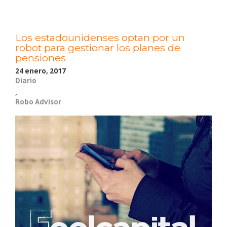
r
t
e
Los estadounidenses optan por un
r
robot para gestionar los planes de
a
s
pensiones
»
24 enero, 2017
Diario
,
Robo Advisor