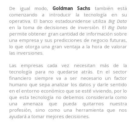
i
t
De igual modo,
Goldman Sachs
también está
i
comenzando a introducir la tecnología en su
v
operativa. El banco estadounidense utiliza
Big Data
a
en la toma de decisiones de inversión. El
Big Data
s
permite obtener gran cantidad de información sobre
e
una empresa y sus predicciones de negocio futuras,
n
lo que otorga una gran ventaja a la hora de valorar
l
las inversiones.
a
m
Las empresas cada vez necesitan más de la
a
y
tecnología para no quedarse atrás. En el sector
o
financiero siempre va a ser necesario un factor
r
humano que sepa analizar los datos y darle sentido
í
en el entorno económico que se esté viviendo, por lo
a
que esta tecnología no debemos considerarla como
d
una amenaza que pueda quitarnos nuestra
e
profesión, sino como una herramienta que nos
s
ayudará a tomar mejores decisiones.
u
s
c
a