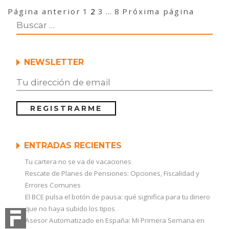
s
Navegación
Página
Página
Página
Página
r
Página anterior
1
2
3
…
8
Próxima página
de
o
entradas
b
o
a
d
NEWSLETTER
v
i
s
o
r
c
u
m
ENTRADAS RECIENTES
p
l
Tu cartera no se va de vacaciones
e
Rescate de Planes de Pensiones: Opciones, Fiscalidad y
n
a
Errores Comunes
m
El BCE pulsa el botón de pausa: qué significa para tu dinero
p
que no haya subido los tipos
l
Asesor Automatizado en España: Mi Primera Semana en
i