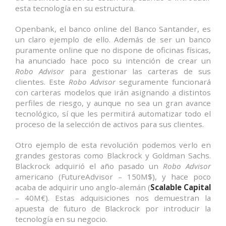
esta tecnología en su estructura.
a
ñ
o
Openbank, el banco online del Banco Santander, es
c
un claro ejemplo de ello. Además de ser un banco
o
puramente online que no dispone de oficinas físicas,
n
ha anunciado hace poco su intención de crear un
r
Robo Advisor
para gestionar las carteras de sus
e
clientes. Este
Robo Advisor
seguramente funcionará
n
con carteras modelos que irán asignando a distintos
t
perfiles de riesgo, y aunque no sea un gran avance
a
tecnológico, sí que les permitirá automatizar todo el
b
proceso de la selección de activos para sus clientes.
i
l
i
Otro ejemplo de esta revolución podemos verlo en
d
grandes gestoras como Blackrock y Goldman Sachs.
a
Blackrock adquirió el año pasado un
Robo Advisor
d
americano (FutureAdvisor – 150M$), y hace poco
e
acaba de adquirir uno anglo-alemán (
Scalable Capital
s
– 40M€). Estas adquisiciones nos demuestran la
p
apuesta de futuro de Blackrock por introducir la
o
tecnología en su negocio.
s