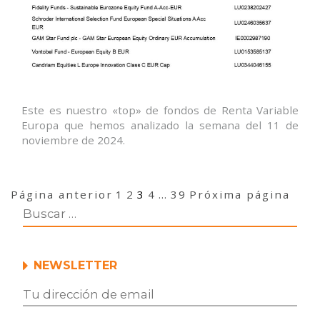
Este es nuestro «top» de fondos de Renta Variable
Europa que hemos analizado la semana del 11 de
noviembre de 2024.
Navegación
Página
Página
Página
Página
Página
Página anterior
1
2
3
4
…
39
Próxima página
de
entradas
NEWSLETTER