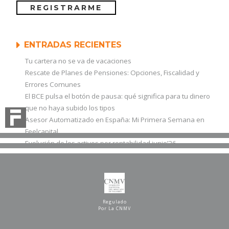
ENTRADAS RECIENTES
Tu cartera no se va de vacaciones
Rescate de Planes de Pensiones: Opciones, Fiscalidad y
Errores Comunes
El BCE pulsa el botón de pausa: qué significa para tu dinero
que no haya subido los tipos
Asesor Automatizado en España: Mi Primera Semana en
Feelcapital
Evolución de los activos por rentabilidad junio’26
Regulado
Por La CNMV