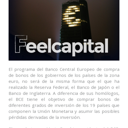
El programa del Banco Central Europeo de compra
de bonos de los gobiernos de los países de la zona
euro, no será de la misma forma que el que ha
realizado la Reserva Federal, el Banco de Japón o el
Banco de Inglaterra. A diferencia de sus homólogos,
el BCE tiene el objetivo de comprar bonos de
diferentes grados de inversión de los 19 países que
componen la Unión Monetaria y asumir las posibles
pérdidas derivadas de la inversión.