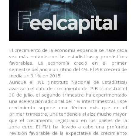
El crecimiento de la economía española se hace cada
vez más notable con las estadísticas y pronósticos
favorables. La economía creció en el primer
semestre del año a un ritmo del 4%. El PIB crecerá de
media un 3,1% en 2015.
Aunque el INE (Instituto Nacional de Estadística)
avanzará el dato de crecimiento del PIB trimestral el
30 de julio, el segundo trimestre ha experimentado
una aceleración adicional del 1% intertrimestral. Este
crecimiento supone una décima más que en el
primer trimestre, una tendencia al alza mucho mayor
que el crecimiento registrado en los países de la
zona euro. El FMI ha llevado a cabo una profunda
revisión favorable de la expectativa de crecimiento