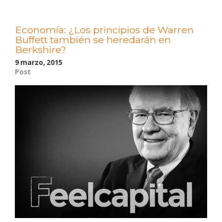
Economía: ¿Los principios de Warren
Buffett también se heredarán en
Berkshire?
9 marzo, 2015
Post