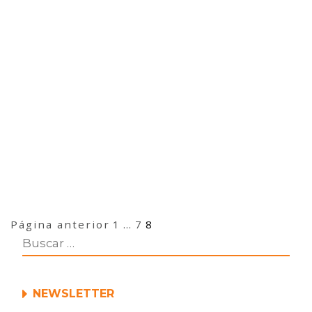
Navegación
Página
Página
Página
Página anterior
1
…
7
8
de
entradas
NEWSLETTER