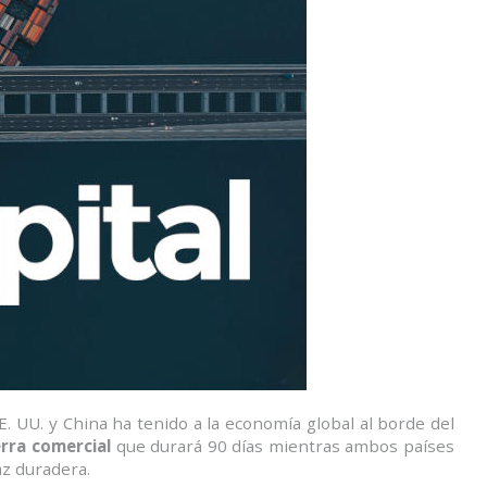
 UU. y China ha tenido a la economía global al borde del
rra comercial
que durará 90 días mientras ambos países
z duradera.