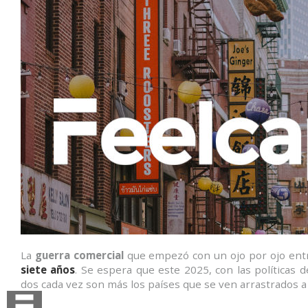
La
guerra comercial
que empezó con un ojo por ojo ent
siete años
. Se espera que este 2025, con las políticas 
dos cada vez son más los países que se ven arrastrados a 