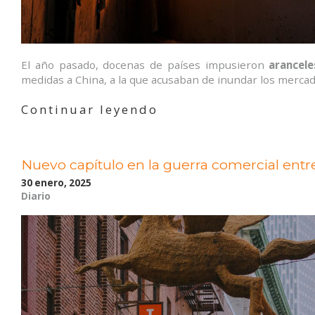
El año pasado, docenas de países impusieron
arancele
medidas a China, a la que acusaban de inundar los mercad
«Trump
Continuar leyendo
establece
aranceles
al
Nuevo capítulo en la guerra comercial entr
acero
y
30 enero, 2025
al
Diario
aluminio»