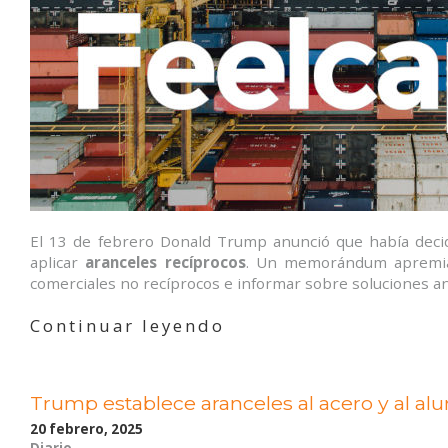
El 13 de febrero Donald Trump anunció que había decidi
aplicar
aranceles recíprocos
. Un memorándum apremia a
comerciales no recíprocos e informar sobre soluciones ant
«Aranceles
Continuar leyendo
recíprocos:
La
última
Trump establece aranceles al acero y al al
ocurrencia
en
20 febrero, 2025