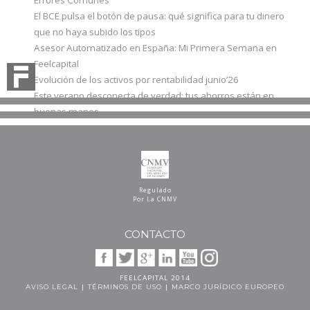
El BCE pulsa el botón de pausa: qué significa para tu dinero
que no haya subido los tipos
Asesor Automatizado en España: Mi Primera Semana en
Feelcapital
Evolución de los activos por rentabilidad junio’26
Este verano desconecta de verdad: tus ahorros están en
buenas manos
Regulado
Por La CNMV
CONTACTO
FEELCAPITAL 2014
|
|
AVISO LEGAL
TÉRMINOS DE USO
MARCO JURÍDICO EUROPEO