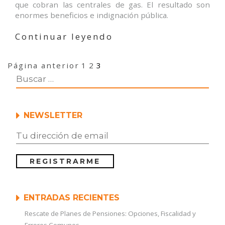
que cobran las centrales de gas. El resultado son
enormes beneficios e indignación pública.
«El
Continuar leyendo
mercado
energético
Navegación
Página
Página
Página
Página anterior
1
2
3
europeo
de
no
entradas
está
hecho
para
NEWSLETTER
crisis»
ENTRADAS RECIENTES
Rescate de Planes de Pensiones: Opciones, Fiscalidad y
Errores Comunes