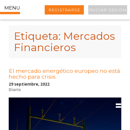
MENU
REGISTRARSE
INICIAR SESIÓN
Etiqueta:
Mercados
Financieros
El mercado energético europeo no está
hecho para crisis
29 septiembre, 2022
Diario