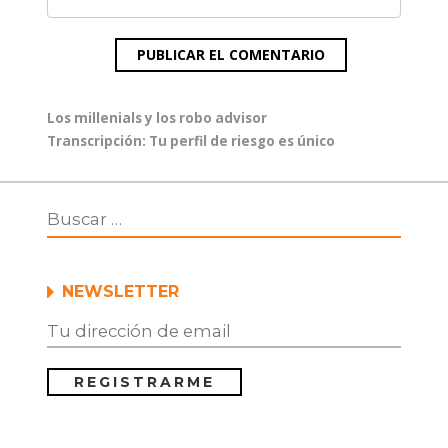
Navegación
Entrada
Los millenials y los robo advisor
de
anterior:
Entrada
Transcripción: Tu perfil de riesgo es único
entradas
siguiente:
NEWSLETTER