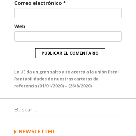
Correo electrónico
*
Web
Navegación
Entrada
La UE da un gran salto y se acerca a la unión fiscal
de
anterior:
Entrada
Rentabilidades de nuestras carteras de
entradas
siguiente:
referencia (01/01/2020) – (26/8/2020)
NEWSLETTER