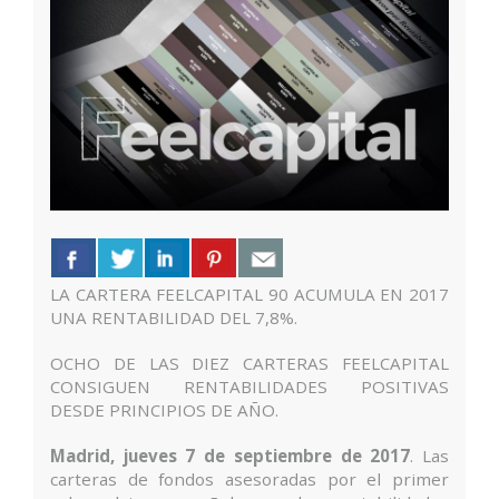
LA CARTERA FEELCAPITAL 90 ACUMULA EN 2017
UNA RENTABILIDAD DEL 7,8%.
OCHO DE LAS DIEZ CARTERAS FEELCAPITAL
CONSIGUEN RENTABILIDADES POSITIVAS
DESDE PRINCIPIOS DE AÑO.
Madrid, jueves 7 de septiembre de 2017
. Las
carteras de fondos asesoradas por el primer