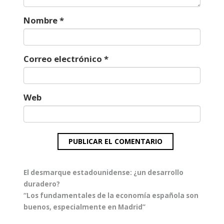
Nombre
*
Correo electrónico
*
Web
Navegación
Entrada
El desmarque estadounidense: ¿un desarrollo
de
anterior:
duradero?
entradas
Entrada
“Los fundamentales de la economía española son
siguiente:
buenos, especialmente en Madrid”