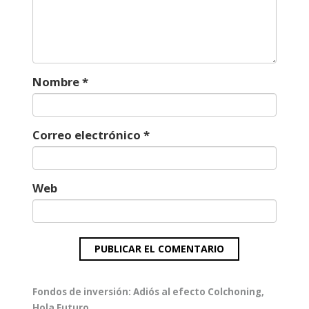
Nombre
*
Correo electrónico
*
Web
Navegación
Entrada
Fondos de inversión: Adiós al efecto Colchoning,
de
anterior:
Hola Futuro