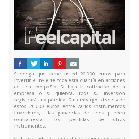
Suponga que tiene usted 20.000 euros para
invertir e invierte toda esta cuantía en acciones
de una compañía. Si baja la cotización de la
empresa o si quiebra, toda su inversión
registrará una pérdida. Sin embargo, si se divide
estos 20.000 euros entre varios instrumentos
financieros, las ganancias de unos pueden
contrarrestar las pérdidas de otros
instrumentos.
Cada mercado se comporta de manera diferente