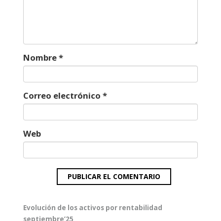
Nombre
*
Correo electrónico
*
Web
Navegación
Entrada
Evolución de los activos por rentabilidad
de
anterior:
septiembre’25
entradas