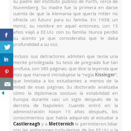
su padre del instituto público de Fürth, cerca de
Nuremberg. Su madre fue la primera en darse
cuenta de que la Alemania que quería Hitler no
ofrecía un futuro para su familia. En 1938; un
Heinz, su nombre en aquel entonces, con 15
años viajó a EE.UU. con su familia. Nunca perdió
su acento ya que consideraba que le daba
profundidad a su voz.
Incluso sus detractores admiten que tenía una
mente privilegiada. Su tesis de pregrado fue tan
profusa, con 383 páginas, que dice la leyenda que
hizo que Harvard introdujese la “regla
Kissinger
”,
que limitaba a los estudiantes a menos de la
mitad de esas páginas. Su doctorado analizaba
cómo la diplomacia sostuvo la estabilidad en
Europa durante casi un siglo después de la
derrota de Napoleón. Cuando entró en la
administración Nixon 15 años después, los
conocimientos que había adquirido al estudiar a
Castlereagh
y a
Metternich
le permitieron lidiar
con las ambiciones turbulentas de los EE.UU. y la