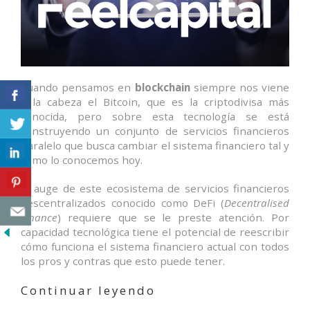
Cuando pensamos en
blockchain
siempre nos viene
a la cabeza el Bitcoin, que es la criptodivisa más
conocida, pero sobre esta tecnología se está
construyendo un conjunto de servicios financieros
paralelo que busca cambiar el sistema financiero tal y
como lo conocemos hoy.
El auge de este ecosistema de servicios financieros
descentralizados conocido como DeFi (
Decentralised
Finance
) requiere que se le preste atención. Por
capacidad tecnológica tiene el potencial de reescribir
cómo funciona el sistema financiero actual con todos
los pros y contras que esto puede tener.
«Blockchain
Continuar leyendo
más