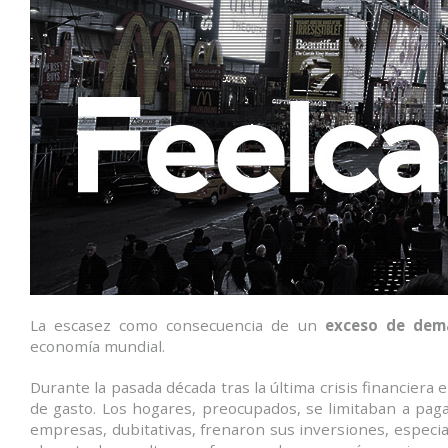
La escasez como consecuencia de un
exceso de dem
economía mundial.
Durante la pasada década tras la última crisis financiera 
de gasto. Los hogares, preocupados, se limitaban a paga
empresas, dubitativas, frenaron sus inversiones, especi