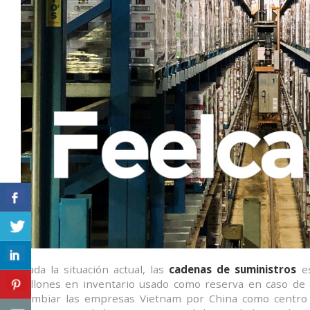
Dada la situación actual, las
cadenas de suministros
es
billones en inventario usado como reserva en caso de e
cambiar las empresas Vietnam por China como centro 