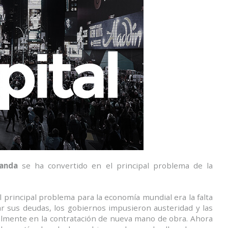
anda
se ha convertido en el principal problema de la
el principal problema para la economía mundial era la falta
r sus deudas, los gobiernos impusieron austeridad y las
almente en la contratación de nueva mano de obra. Ahora