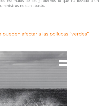
 los estímulos de los gobiernos lo que ha llevado a un
uministros no dan abasto.
 pueden afectar a las políticas “verdes”