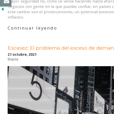
mayor seguridad no, como se venía haciendo hasta ahora, 
negocios con gente en la que puedas confiar, en países c
este cambio son el proteccionismo, un potencial excesiv
inflación.
«La
Continuar leyendo
transformación
en
las
Escasez: El problema del exceso de dema
cadenas
de
21 octubre, 2021
suministros»
Diario