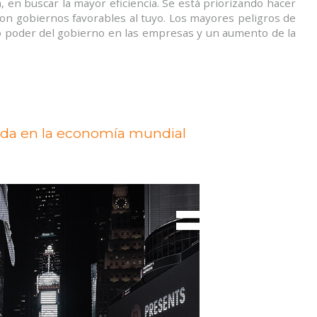
en buscar la mayor eficiencia. Se está priorizando hacer
on gobiernos favorables al tuyo. Los mayores peligros de
o poder del gobierno en las empresas y un aumento de la
nda en la economía mundial