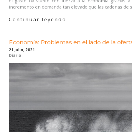
el gasto ha vuelto con fuerza a la economía gracias a
incremento en demanda tan elevado que las cadenas de s
«Escasez:
Continuar leyendo
El
problema
del
Economía: Problemas en el lado de la oferta
exceso
de
21 julio, 2021
demanda
Diario
en
la
economía
mundial»