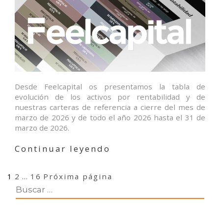
Desde Feelcapital os presentamos la tabla de
evolución de los activos por rentabilidad y de
nuestras carteras de referencia a cierre del mes de
marzo de 2026 y de todo el año 2026 hasta el 31 de
marzo de 2026.
«Evolución
Continuar leyendo
de
los
Navegación
Página
Página
Página
1
2
…
16
Próxima página
activos
de
por
entradas
rentabilidad
marzo’26»