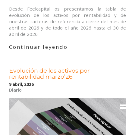
Desde Feelcapital os presentamos la tabla de
evolución de los activos por rentabilidad y de
nuestras carteras de referencia a cierre del mes de
abril de 2026 y de todo el año 2026 hasta el 30 de
abril de 2026.
«Evolución
Continuar leyendo
de
los
activos
Evolución de los activos por
por
rentabilidad marzo’26
rentabilidad
abril’26»
9 abril, 2026
Diario