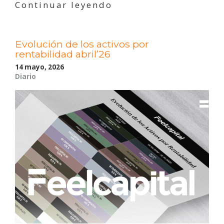
«Evolución
Continuar leyendo
de
los
activos
Evolución de los activos por
por
rentabilidad abril’26
rentabilidad
mayo’26»
14 mayo, 2026
Diario