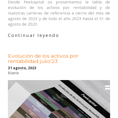
Desde Feelcapital os presentamos la tabla de
evolución de los activos por rentabilidad y de
nuestras carteras de referencia a cierre del mes de
agosto de 2023 y de todo el año 2023 hasta el 31 de
agosto de 2023.
«Evolución
Continuar leyendo
de
los
activos
Evolución de los activos por
por
rentabilidad julio’23
rentabilidad
agosto’23»
31 agosto, 2023
Diario