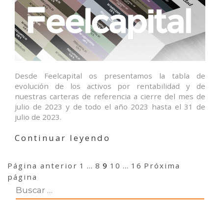
Desde Feelcapital os presentamos la tabla de
evolución de los activos por rentabilidad y de
nuestras carteras de referencia a cierre del mes de
julio de 2023 y de todo el año 2023 hasta el 31 de
julio de 2023.
«Evolución
Continuar leyendo
de
los
Navegación
Página
Página
Página
Página
Página
Página anterior
1
…
8
9
10
…
16
Próxima
activos
de
página
por
entradas
rentabilidad
julio’23»