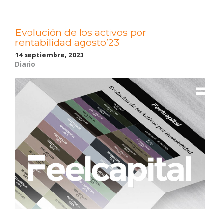
de
los
activos
Evolución de los activos por
por
rentabilidad agosto’23
rentabilidad
septiembre’23»
14 septiembre, 2023
Diario