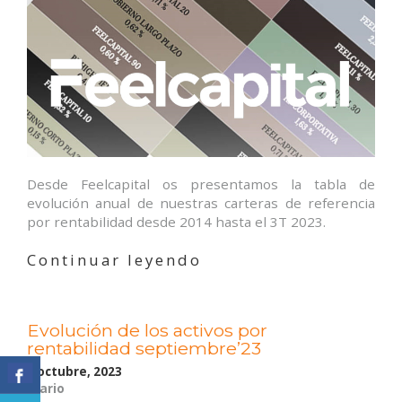
Desde Feelcapital os presentamos la tabla de
evolución anual de nuestras carteras de referencia
por rentabilidad desde 2014 hasta el 3T 2023.
«Evolución
Continuar leyendo
anual
de
las
Evolución de los activos por
carteras
rentabilidad septiembre’23
de
referencia
5 octubre, 2023
Diario
de