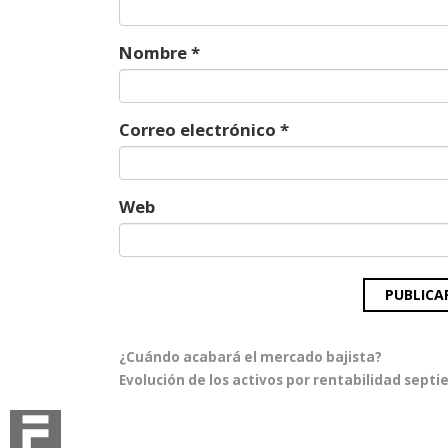
Nombre
*
Correo electrónico
*
Web
Navegación
Entrada
¿Cuándo acabará el mercado bajista?
de
anterior:
Entrada
Evolución de los activos por rentabilidad sept
entradas
siguiente: