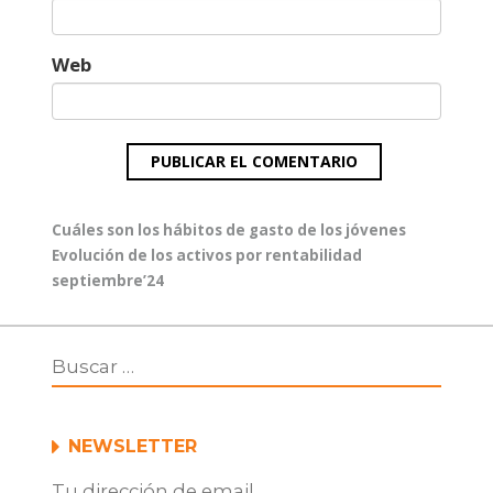
Web
Navegación
Entrada
Cuáles son los hábitos de gasto de los jóvenes
de
anterior:
Entrada
Evolución de los activos por rentabilidad
entradas
siguiente:
septiembre’24
NEWSLETTER