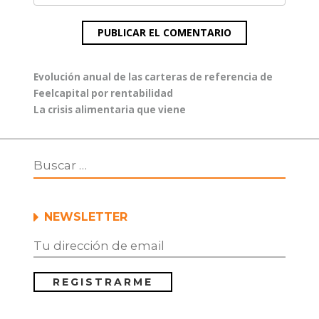
Navegación
Entrada
Evolución anual de las carteras de referencia de
de
anterior:
Feelcapital por rentabilidad
entradas
Entrada
La crisis alimentaria que viene
siguiente:
NEWSLETTER