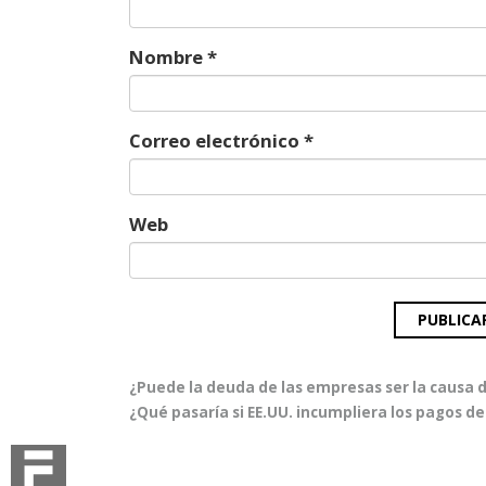
Nombre
*
Correo electrónico
*
Web
Navegación
Entrada
¿Puede la deuda de las empresas ser la causa de
de
anterior:
Entrada
¿Qué pasaría si EE.UU. incumpliera los pagos d
entradas
siguiente: