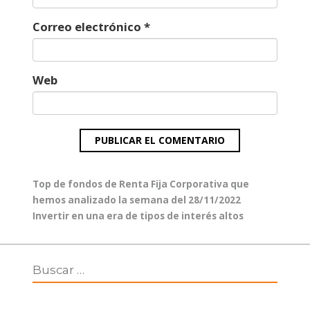
Correo electrónico
*
Web
Navegación
Entrada
Top de fondos de Renta Fija Corporativa que
de
anterior:
hemos analizado la semana del 28/11/2022
entradas
Entrada
Invertir en una era de tipos de interés altos
siguiente: