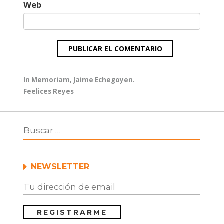
Web
Navegación
Entrada
In Memoriam, Jaime Echegoyen.
de
anterior:
Entrada
Feelices Reyes
entradas
siguiente:
NEWSLETTER