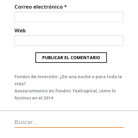
Correo electrónico
*
Web
Navegación
Entrada
Fondos de inversión: ¿De una noche o para toda la
de
anterior:
vida?
entradas
Entrada
Asesoramiento en fondos: Feelcapital, cómo lo
siguiente:
hicimos en el 2014