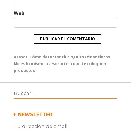
Web
Navegación
Entrada
Asesor: Cómo detectar chiringuitos financieros
de
anterior:
Entrada
No es lo mismo asesorarte a que te coloquen
entradas
siguiente:
productos
NEWSLETTER