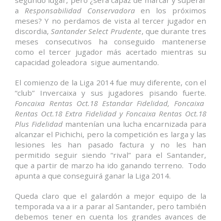
segundo lugar, pero ¿será capaz de marcar y superar
a
Responsabilidad Conservadora
en los próximos
meses? Y no perdamos de vista al tercer jugador en
discordia,
Santander Select Prudente
, que durante tres
meses consecutivos ha conseguido mantenerse
como el tercer jugador más acertado mientras su
capacidad goleadora sigue aumentando.
El comienzo de la Liga 2014 fue muy diferente, con el
“club” Invercaixa y sus jugadores pisando fuerte.
Foncaixa Rentas Oct.18 Estandar Fidelidad, Foncaixa
Rentas Oct.18 Extra Fidelidad y Foncaixa Rentas Oct.18
Plus Fidelidad
mantenían una lucha encarnizada para
alcanzar el Pichichi, pero la competición es larga y las
lesiones les han pasado factura y no les han
permitido seguir siendo “rival” para el Santander,
que a partir de marzo ha ido ganando terreno. Todo
apunta a que conseguirá ganar la Liga 2014.
Queda claro que el galardón a mejor equipo de la
temporada va a ir a parar al Santander, pero también
debemos tener en cuenta los grandes avances de