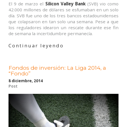
El 9 de marzo el
Silicon Valley Bank
(SVB) vio como
42.000 millones de dólares se esfumaban en un solo
día. SVB fue uno de los tres bancos estadounidenses
que colapsaron en tan solo una semana. Pese a que
los reguladores idearon un rescate durante ese fin
de semana la incertidumbre permanecía.
«¿Qué
Continuar leyendo
pasa
con
los
Fondos de inversión: La Liga 2014, a
bancos?
“Fondo”
¿Otra
vez?»
8 diciembre, 2014
Post