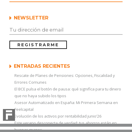
ciclos
industriales»
NEWSLETTER
ENTRADAS RECIENTES
Rescate de Planes de Pensiones: Opciones, Fiscalidad y
Errores Comunes
El BCE pulsa el botón de pausa: qué significa para tu dinero
que no haya subido los tipos
Asesor Automatizado en España: Mi Primera Semana en
Feelcapital
Evolución de los activos por rentabilidad junio’26
Este verano desconecta de verdad: tus ahorros están en
buenas manos