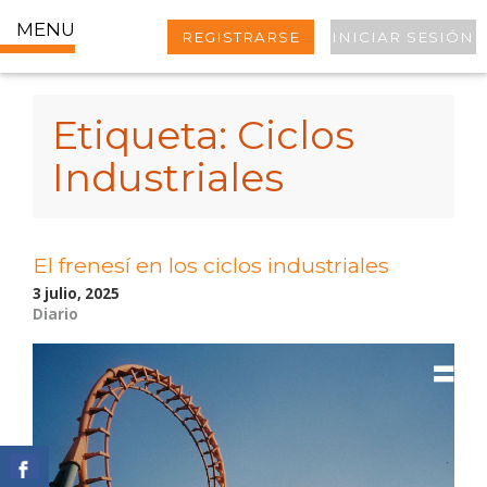
MENU
REGISTRARSE
INICIAR SESIÓN
Etiqueta:
Ciclos
Industriales
El frenesí en los ciclos industriales
3 julio, 2025
Diario