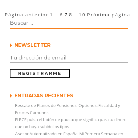
Navegación
Página
Página
Página
Página
Página
Página anterior
1
…
6
7
8
…
10
Próxima página
de
entradas
NEWSLETTER
ENTRADAS RECIENTES
Rescate de Planes de Pensiones: Opciones, Fiscalidad y
Errores Comunes
El BCE pulsa el botón de pausa: qué significa para tu dinero
que no haya subido los tipos
Asesor Automatizado en España: Mi Primera Semana en