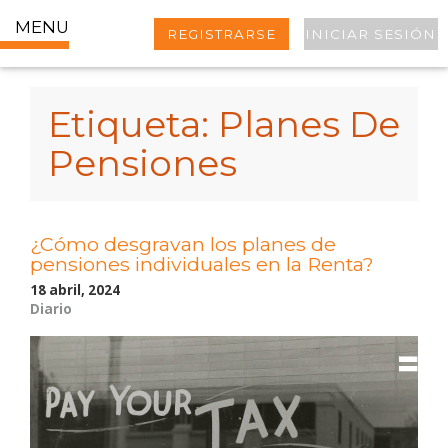
MENU
REGISTRARSE
INICIAR SESIÓN
Etiqueta:
Planes De
Pensiones
¿Cómo desgravan los planes de
pensiones individuales en la Renta?
18 abril, 2024
Diario