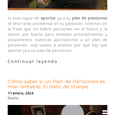
Si eres capaz de
aportar
ya a tu
plan de pensiones
te ahorrarás problemas en tu jubilación. Solemos oír
la frase que no habrá pensiones en el futuro y la
damos por buena pero también procrastinamos y
posponemos nuestras aportaciones a un plan de
pensiones. Hoy vamos a analizar por qué hay que
aportar ya a un plan de pensiones.
«Aportar
Continuar leyendo
ya
a
tu
Cómo saber si un Plan de Pensiones es
plan
más rentable: El Ratio de Sharpe
de
pensiones
11 enero, 2024
Diario
te
evitará
problemas
en