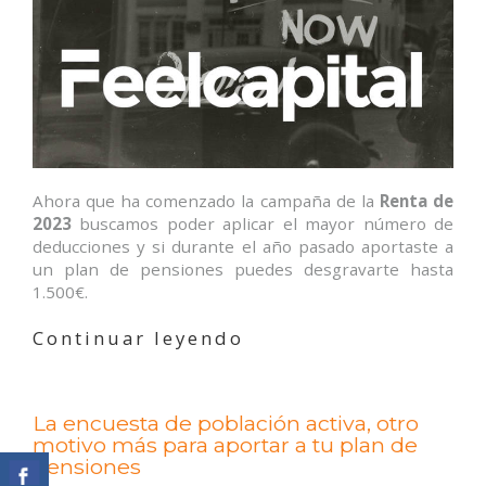
Ahora que ha comenzado la campaña de la
Renta de
2023
buscamos poder aplicar el mayor número de
deducciones y si durante el año pasado aportaste a
un plan de pensiones puedes desgravarte hasta
1.500€.
«¿Cómo
Continuar leyendo
desgravan
los
planes
La encuesta de población activa, otro
de
motivo más para aportar a tu plan de
pensiones
pensiones
individuales