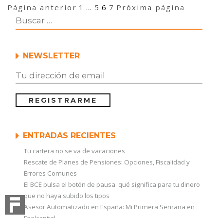
Navegación
Página
Página
Página
Página
Página anterior
1
…
5
6
7
Próxima página
un
de
Plan
entradas
de
Pensiones
es
NEWSLETTER
más
rentable:
El
Ratio
de
Sharpe»
ENTRADAS RECIENTES
Tu cartera no se va de vacaciones
Rescate de Planes de Pensiones: Opciones, Fiscalidad y
Errores Comunes
El BCE pulsa el botón de pausa: qué significa para tu dinero
que no haya subido los tipos
Asesor Automatizado en España: Mi Primera Semana en
Feelcapital