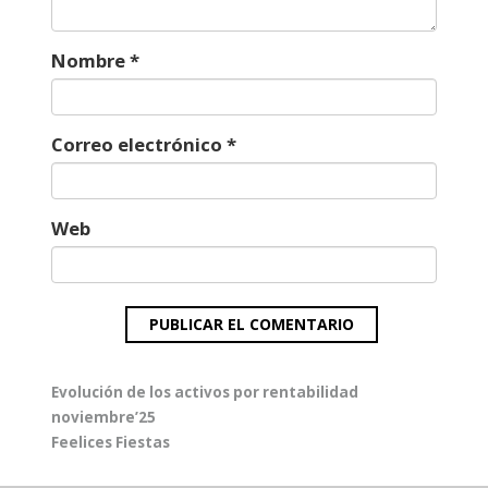
Nombre
*
Correo electrónico
*
Web
Navegación
Entrada
Evolución de los activos por rentabilidad
de
anterior:
noviembre’25
entradas
Entrada
Feelices Fiestas
siguiente: