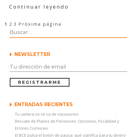
«Pensiones
Continuar leyendo
y
setas»
Navegación
Página
Página
Página
1
2
3
Próxima página
de
entradas
NEWSLETTER
ENTRADAS RECIENTES
Tu cartera no se va de vacaciones
Rescate de Planes de Pensiones: Opciones, Fiscalidad y
Errores Comunes
El BCE pulsa el botón de pausa: qué significa para tu dinero