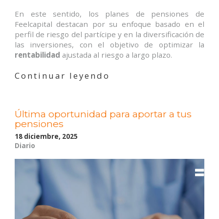
En este sentido, los planes de pensiones de
Feelcapital destacan por su enfoque basado en el
perfil de riesgo del partícipe y en la diversificación de
las inversiones, con el objetivo de optimizar la
rentabilidad
ajustada al riesgo a largo plazo.
«La
Continuar leyendo
rentabilidad
de
los
Última oportunidad para aportar a tus
planes
pensiones
de
pensiones
18 diciembre, 2025
Diario
de
Feelcapital»