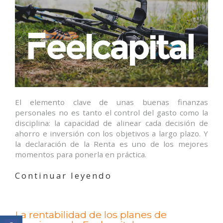
El elemento clave de unas buenas finanzas
personales no es tanto el control del gasto como la
disciplina: la capacidad de alinear cada decisión de
ahorro e inversión con los objetivos a largo plazo. Y
la declaración de la Renta es uno de los mejores
momentos para ponerla en práctica.
«Disciplina
Continuar leyendo
financiera
y
planes
La rentabilidad de los planes de
de