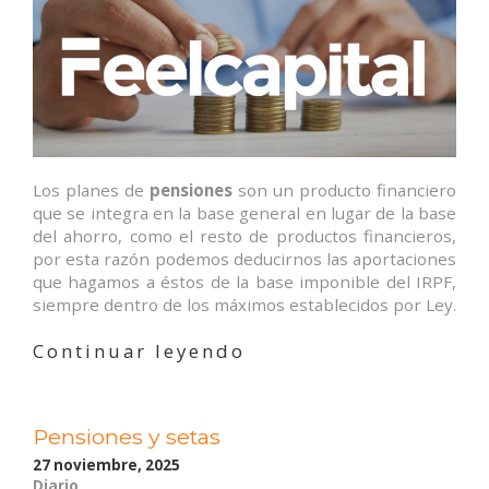
Los planes de
pensiones
son un producto financiero
que se integra en la base general en lugar de la base
del ahorro, como el resto de productos financieros,
por esta razón podemos deducirnos las aportaciones
que hagamos a éstos de la base imponible del IRPF,
siempre dentro de los máximos establecidos por Ley.
«Última
Continuar leyendo
oportunidad
para
aportar
Pensiones y setas
a
tus
27 noviembre, 2025
pensiones»
Diario