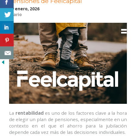
pensiones de Feelcapital
pensiones:
dos
29 enero, 2026
Diario
aliados
para
tu
declaración
de
la
Renta»
La
rentabilidad
es uno de los factores clave a la hora
de elegir un plan de pensiones, especialmente en un
contexto en el que el ahorro para la jubilación
depende cada vez más de las decisiones individuales.