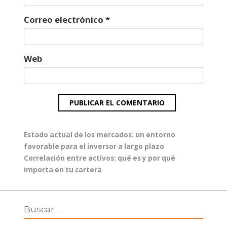
Correo electrónico
*
Web
Navegación
Entrada
Estado actual de los mercados: un entorno
de
anterior:
favorable para el inversor a largo plazo
entradas
Entrada
Correlación entre activos: qué es y por qué
siguiente:
importa en tu cartera