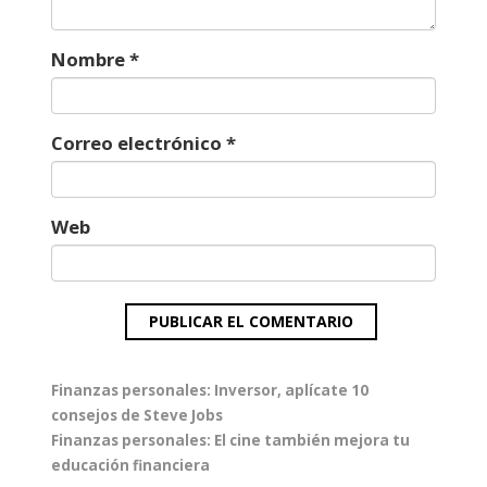
Nombre
*
Correo electrónico
*
Web
Navegación
Entrada
Finanzas personales: Inversor, aplícate 10
de
anterior:
consejos de Steve Jobs
entradas
Entrada
Finanzas personales: El cine también mejora tu
siguiente:
educación financiera