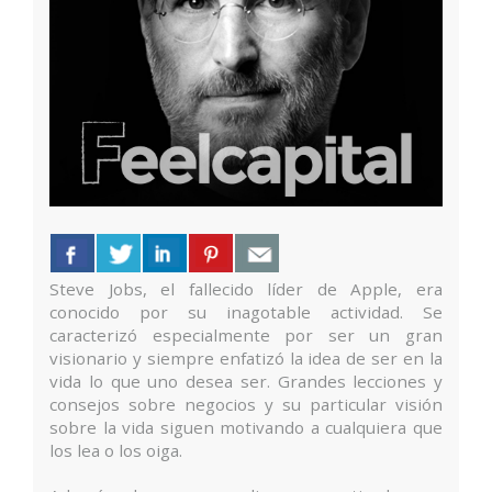
Steve Jobs, el fallecido líder de Apple, era
conocido por su inagotable actividad. Se
caracterizó especialmente por ser un gran
visionario y siempre enfatizó la idea de ser en la
vida lo que uno desea ser. Grandes lecciones y
consejos sobre negocios y su particular visión
sobre la vida siguen motivando a cualquiera que
los lea o los oiga.