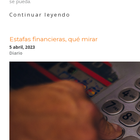
se pueda.
«Las
Continuar leyendo
estafas
online,
una
Estafas financieras, qué mirar
empresa
global
5 abril, 2023
en
Diario
crecimiento»