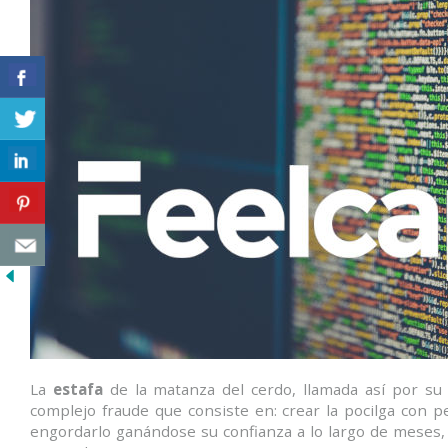
La
estafa
de la matanza del cerdo, llamada así por su 
complejo fraude que consiste en: crear la pocilga con per
engordarlo ganándose su confianza a lo largo de meses, t