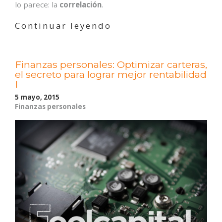
lo parece: la
correlación
.
«Correlación
Continuar leyendo
entre
activos:
qué
Finanzas personales: Optimizar carteras,
es
el secreto para lograr mejor rentabilidad
y
I
por
qué
5 mayo, 2015
Finanzas personales
importa
en
tu
cartera»