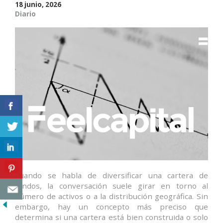
de
18 junio, 2026
Diario
fondos»
Cuando se habla de diversificar una cartera de
fondos, la conversación suele girar en torno al
número de activos o a la distribución geográfica. Sin
embargo, hay un concepto más preciso que
determina si una cartera está bien construida o solo