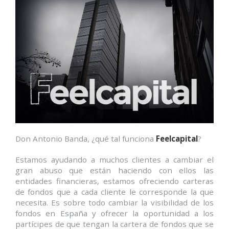
Don Antonio Banda, ¿qué tal funciona
Feelcapital
?
Estamos ayudando a muchos clientes a cambiar el
gran abuso que están haciendo con ellos las
entidades financieras, estamos ofreciendo carteras
de fondos que a cada cliente le corresponde la que
necesita. Es sobre todo cambiar la visibilidad de los
fondos en España y ofrecer la oportunidad a los
partícipes de que tengan la cartera de fondos que se