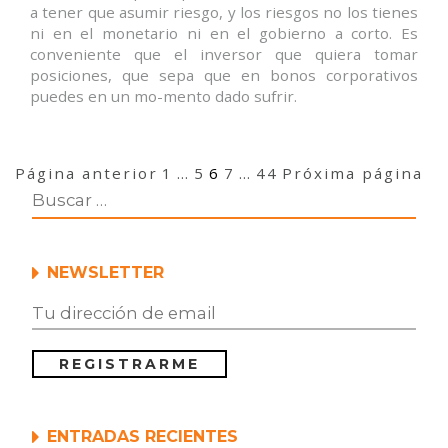
a tener que asumir riesgo, y los riesgos no los tienes
ni en el monetario ni en el gobierno a corto. Es
conveniente que el inversor que quiera tomar
posiciones, que sepa que en bonos corporativos
puedes en un mo-mento dado sufrir.
Navegación
Página
Página
Página
Página
Página
Página anterior
1
…
5
6
7
…
44
Próxima página
de
entradas
NEWSLETTER
ENTRADAS RECIENTES