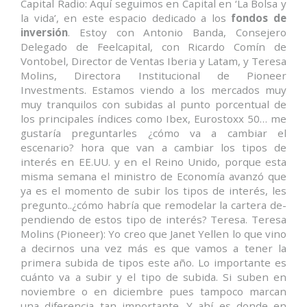
Capital Radio: Aquí seguimos en Capital en ‘La Bolsa y
la vida’, en este espacio dedicado a los
fondos de
inversión
. Estoy con Antonio Banda, Consejero
Delegado de Feelcapital, con Ricardo Comín de
Vontobel, Director de Ventas Iberia y Latam, y Teresa
Molins, Directora Institucional de Pioneer
Investments. Estamos viendo a los mercados muy
muy tranquilos con subidas al punto porcentual de
los principales índices como Ibex, Eurostoxx 50… me
gustaría preguntarles ¿cómo va a cambiar el
escenario? hora que van a cambiar los tipos de
interés en EE.UU. y en el Reino Unido, porque esta
misma semana el ministro de Economía avanzó que
ya es el momento de subir los tipos de interés, les
pregunto..¿cómo habría que remodelar la cartera de-
pendiendo de estos tipo de interés? Teresa. Teresa
Molins (Pioneer): Yo creo que Janet Yellen lo que vino
a decirnos una vez más es que vamos a tener la
primera subida de tipos este año. Lo importante es
cuánto va a subir y el tipo de subida. Si suben en
noviembre o en diciembre pues tampoco marcan
una diferencia tan importante. Y ahí es donde en