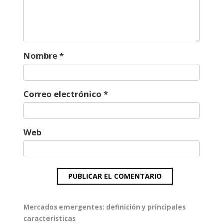
Nombre
*
Correo electrónico
*
Web
Navegación
Entrada
Mercados emergentes: definición y principales
de
anterior:
características
entradas