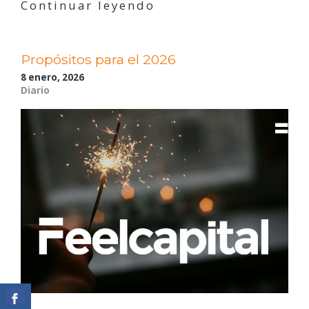
«Disciplina
Continuar leyendo
Financiera
para
el
Propósitos para el 2026
nuevo
año»
8 enero, 2026
Diario